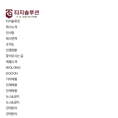
티지솔루션
회사소개
인사말
회사연혁
조직도
인증현황
찾아오시는 길
제품소개
WOLONG
DOOCH
기타제품
인재채용
인재채용
뉴스&공지
뉴스&공지
견적문의
견적문의